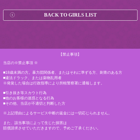
BACK TO GIRLS LIST
【禁止事項】
当店の※禁止事項 ※
■18歳未満の方。暴力団関係者、またはそれに準ずる方、刺青のある方
■違法ドラック、または薬物乱用者
※発覚した場合は行政指導により所轄警察署に通報します。
■引き抜き等スカウト行為
■他のお客様の迷惑となる行為
■その他、当店が不適切と判断した方
※上記理由によるサービス中断の返金には一切応じられません。
また、該当事項によって生じた損害は
賠償請求させていただきますので、予めご了承ください。