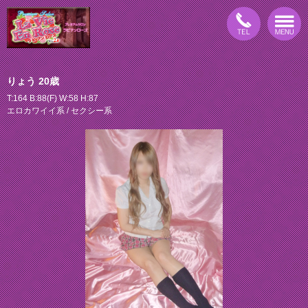
りょう 20歳
T:164 B:88(F) W:58 H:87
エロカワイイ系 / セクシー系