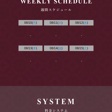
08/10(
月
)
08/11(
火
)
08/12(
水
)
-
-
-
08/13(
木
)
08/14(
金
)
08/15(
土
)
-
-
-