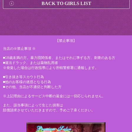
BACK TO GIRLS LIST
【禁止事項】
当店の※禁止事項 ※
■18歳未満の方。暴力団関係者、またはそれに準ずる方、刺青のある方
■違法ドラック、または薬物乱用者
※発覚した場合は行政指導により所轄警察署に通報します。
■引き抜き等スカウト行為
■他のお客様の迷惑となる行為
■その他、当店が不適切と判断した方
※上記理由によるサービス中断の返金には一切応じられません。
また、該当事項によって生じた損害は
賠償請求させていただきますので、予めご了承ください。