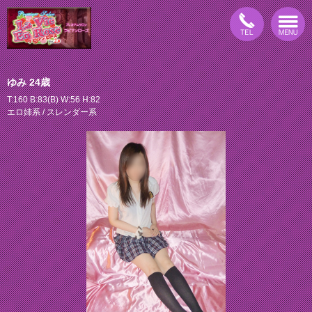
ゆみ 24歳
T:160 B:83(B) W:56 H:82
エロ姉系 / スレンダー系