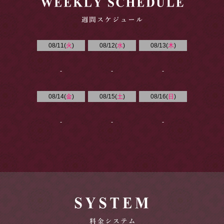
08/11(
火
)
08/12(
水
)
08/13(
木
)
-
-
-
08/14(
金
)
08/15(
土
)
08/16(
日
)
-
-
-