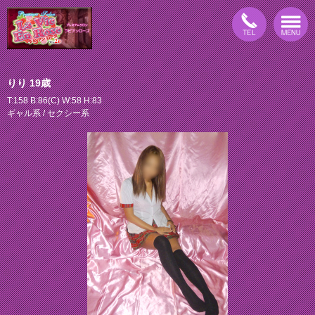
りり 19歳
T:158 B:86(C) W:58 H:83
ギャル系 / セクシー系