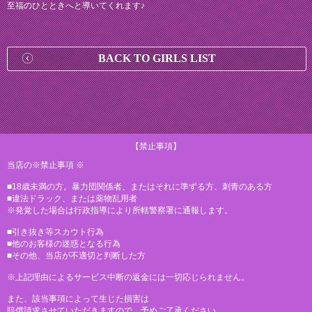
至福のひとときへと導いてくれます♪
BACK TO GIRLS LIST
【禁止事項】
当店の※禁止事項 ※
■18歳未満の方。暴力団関係者、またはそれに準ずる方、刺青のある方
■違法ドラック、または薬物乱用者
※発覚した場合は行政指導により所轄警察署に通報します。
■引き抜き等スカウト行為
■他のお客様の迷惑となる行為
■その他、当店が不適切と判断した方
※上記理由によるサービス中断の返金には一切応じられません。
また、該当事項によって生じた損害は
賠償請求させていただきますので、予めご了承ください。