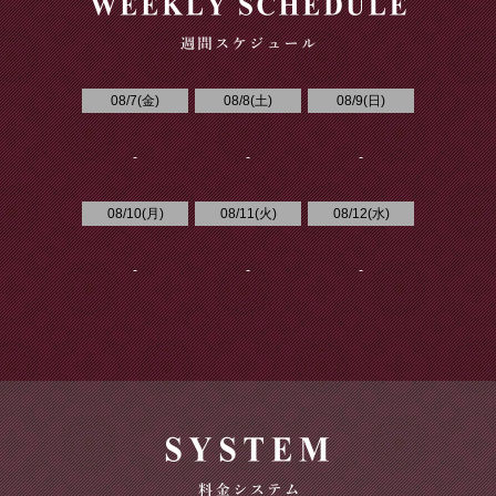
08/7(
金
)
08/8(
土
)
08/9(
日
)
-
-
-
08/10(
月
)
08/11(
火
)
08/12(
水
)
-
-
-