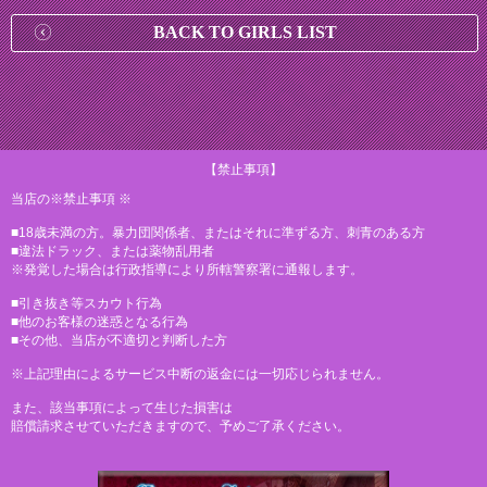
BACK TO GIRLS LIST
【禁止事項】
当店の※禁止事項 ※
■18歳未満の方。暴力団関係者、またはそれに準ずる方、刺青のある方
■違法ドラック、または薬物乱用者
※発覚した場合は行政指導により所轄警察署に通報します。
■引き抜き等スカウト行為
■他のお客様の迷惑となる行為
■その他、当店が不適切と判断した方
※上記理由によるサービス中断の返金には一切応じられません。
また、該当事項によって生じた損害は
賠償請求させていただきますので、予めご了承ください。