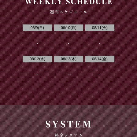
08/9(
日
)
08/10(
月
)
08/11(
火
)
-
-
-
08/12(
水
)
08/13(
木
)
08/14(
金
)
-
-
-