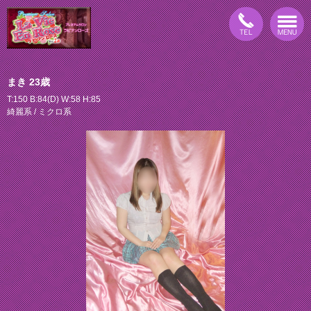
まき 23歳
T:150 B:84(D) W:58 H:85
綺麗系 / ミクロ系