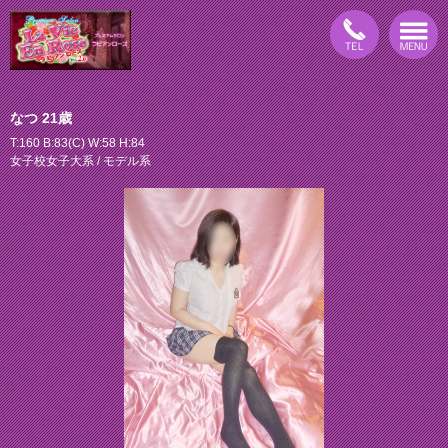
なつ 21歳
T:160 B:83(C) W:58 H:84
女子校女子大系 / モデル系