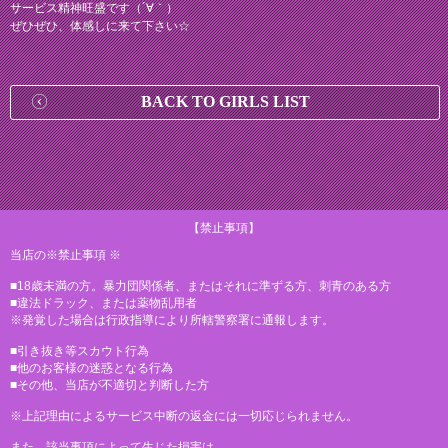
サービス精神旺盛です（´∀｀）
ぜひぜひ、体感しに来て下さい☆
BACK TO GIRLS LIST
【禁止事項】
当店の※禁止事項 ※
■18歳未満の方。暴力団関係者、またはそれに準ずる方、刺青のある方
■違法ドラック、または薬物乱用者
※発覚した場合は行政指導により所轄警察署に通報します。
■引き抜き等スカウト行為
■他のお客様の迷惑となる行為
■その他、当店が不適切と判断した方
※上記理由によるサービス中断の返金には一切応じられません。
また、該当事項によって生じた損害は