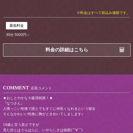
※料金はすべて税込み価格です。
最低料金
30分 5000円～
料金の詳細はこちら
COMMENT
店長コメント
★おしとやかなＳ級清純派！★
『なつさん』
人懐っこい性格で誰とでもすぐに仲良くなれるという彼女
そんなかわいい性格に胸がときめいてしまします♪
19歳と言う若さですが
見た目とはうらはらに、いやらしさは抜群(￣∀￣)