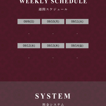
08/9(
日
)
08/10(
月
)
08/11(
火
)
-
-
-
08/12(
水
)
08/13(
木
)
08/14(
金
)
-
-
-