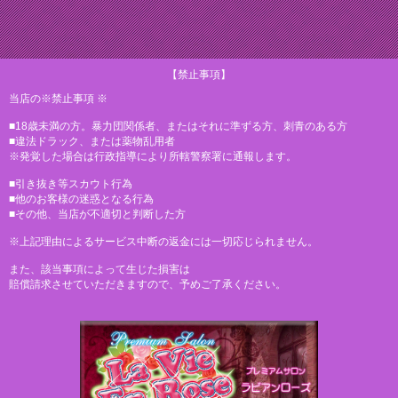
【禁止事項】
当店の※禁止事項 ※
■18歳未満の方。暴力団関係者、またはそれに準ずる方、刺青のある方
■違法ドラック、または薬物乱用者
※発覚した場合は行政指導により所轄警察署に通報します。
■引き抜き等スカウト行為
■他のお客様の迷惑となる行為
■その他、当店が不適切と判断した方
※上記理由によるサービス中断の返金には一切応じられません。
また、該当事項によって生じた損害は
賠償請求させていただきますので、予めご了承ください。