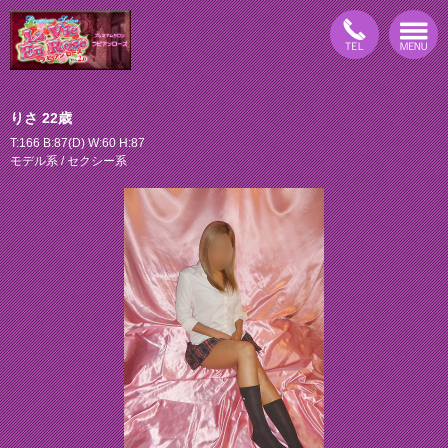
りさ 22歳
T:166 B:87(D) W:60 H:87
モデル系 / セクシー系