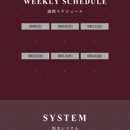
08/9(
日
)
08/10(
月
)
08/11(
火
)
-
-
-
08/12(
水
)
08/13(
木
)
08/14(
金
)
-
-
-