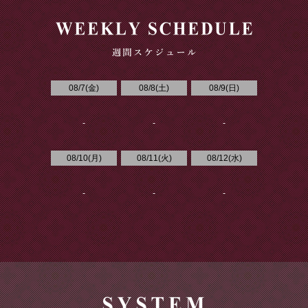
08/7(
金
)
08/8(
土
)
08/9(
日
)
-
-
-
08/10(
月
)
08/11(
火
)
08/12(
水
)
-
-
-