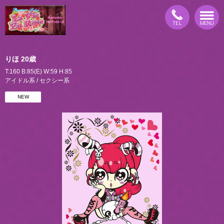
りほ 20歳
T:160 B:85(E) W:59 H:85
アイドル系 / セクシー系
NEW