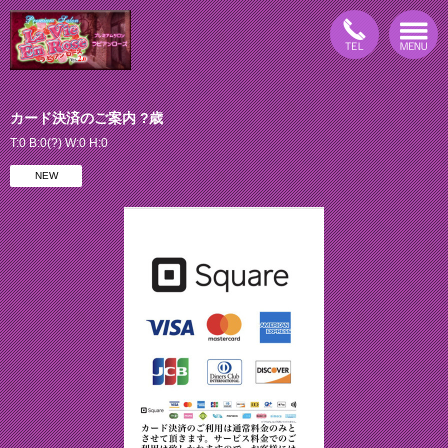
カード決済のご案内 ?歳
T:0 B:0(?) W:0 H:0
NEW