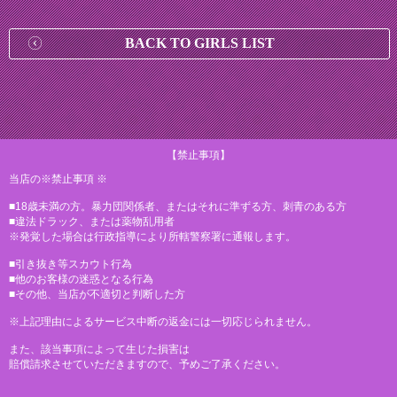
BACK TO GIRLS LIST
【禁止事項】
当店の※禁止事項 ※
■18歳未満の方。暴力団関係者、またはそれに準ずる方、刺青のある方
■違法ドラック、または薬物乱用者
※発覚した場合は行政指導により所轄警察署に通報します。
■引き抜き等スカウト行為
■他のお客様の迷惑となる行為
■その他、当店が不適切と判断した方
※上記理由によるサービス中断の返金には一切応じられません。
また、該当事項によって生じた損害は
賠償請求させていただきますので、予めご了承ください。