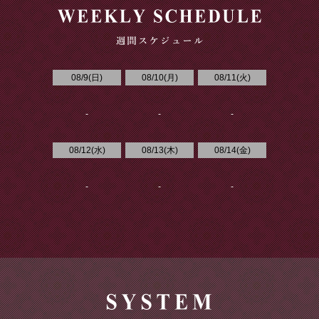
08/9(
日
)
08/10(
月
)
08/11(
火
)
-
-
-
08/12(
水
)
08/13(
木
)
08/14(
金
)
-
-
-