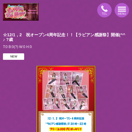
☆12/1，2 祝オープン4周年記念！！【ラビアン感謝祭】開催(^^
♪ ?歳
T:0 B:0(?) W:0 H:0
NEW