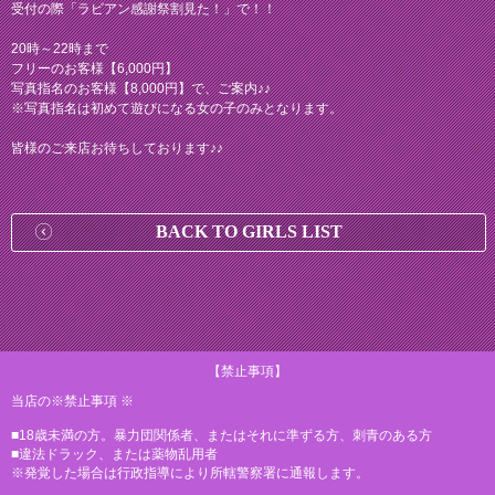
受付の際「ラビアン感謝祭割見た！」で！！
20時～22時まで
フリーのお客様【6,000円】
写真指名のお客様【8,000円】で、ご案内♪♪
※写真指名は初めて遊びになる女の子のみとなります。
皆様のご来店お待ちしております♪♪
BACK TO GIRLS LIST
【禁止事項】
当店の※禁止事項 ※
■18歳未満の方。暴力団関係者、またはそれに準ずる方、刺青のある方
■違法ドラック、または薬物乱用者
※発覚した場合は行政指導により所轄警察署に通報します。