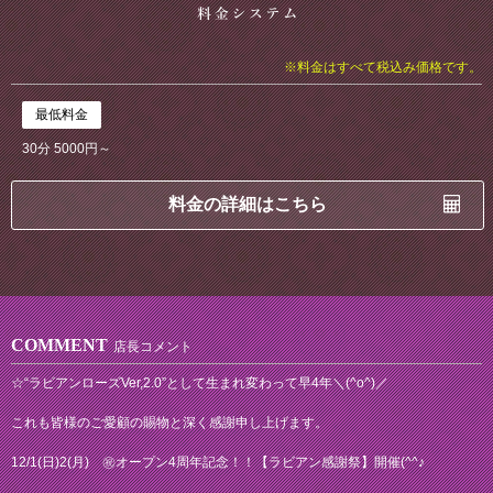
※料金はすべて税込み価格です。
最低料金
30分 5000円～
料金の詳細はこちら
COMMENT
店長コメント
☆“ラビアンローズVer,2.0”として生まれ変わって早4年＼(^o^)／
これも皆様のご愛顧の賜物と深く感謝申し上げます。
12/1(日)2(月) ㊗オープン4周年記念！！【ラビアン感謝祭】開催(^^♪