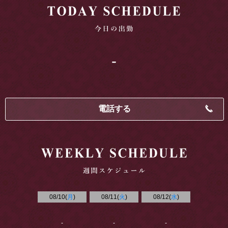
-
電話する
08/10(
月
)
08/11(
火
)
08/12(
水
)
-
-
-