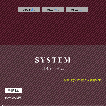
08/13(
木
)
08/14(
金
)
08/15(
土
)
-
-
-
※料金はすべて税込み価格です。
最低料金
30分 5000円～