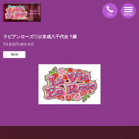
ラビアンローズ♡@京成八千代台 ?歳
T:0 B:0(?) W:0 H:0
NEW